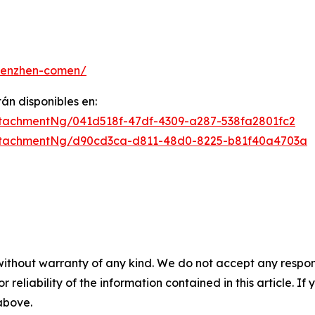
henzhen-comen/
án disponibles en:
tachmentNg/041d518f-47df-4309-a287-538fa2801fc2
ttachmentNg/d90cd3ca-d811-48d0-8225-b81f40a4703a
without warranty of any kind. We do not accept any responsib
r reliability of the information contained in this article. I
 above.