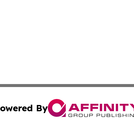
owered By
ubmit Press Release
Terms & Conditions
Copyright/DMCA