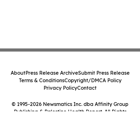
About
Press Release Archive
Submit Press Release
Terms & Conditions
Copyright/DMCA Policy
Privacy Policy
Contact
© 1995-2026 Newsmatics Inc. dba Affinity Group
Publishing & Palestine Health Report. All Rights
Reserved.
Cookie Settings / Your Privacy Choices