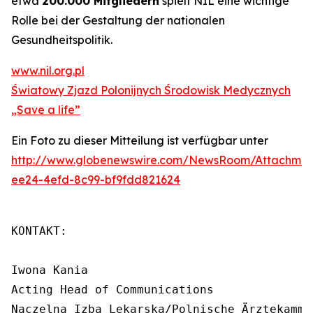
etwa
200.000 Mitgliedern
spielt NIL eine wichtige
Rolle bei der Gestaltung der nationalen
Gesundheitspolitik.
www.nil.org.pl
Światowy Zjazd Polonijnych Środowisk Medycznych
„Save a life”
Ein Foto zu dieser Mitteilung ist verfügbar unter
http://www.globenewswire.com/NewsRoom/Attachme
ee24-4efd-8c99-bf9fdd821624
KONTAKT:

Iwona Kania

Acting Head of Communications

Naczelna Izba Lekarska/Polnische Ärztekammer